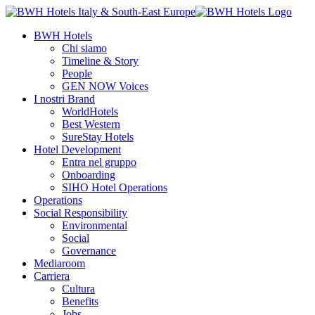
BWH Hotels
Chi siamo
Timeline & Story
People
GEN NOW Voices
I nostri Brand
WorldHotels
Best Western
SureStay Hotels
Hotel Development
Entra nel gruppo
Onboarding
SIHO Hotel Operations
Operations
Social Responsibility
Environmental
Social
Governance
Mediaroom
Carriera
Cultura
Benefits
Jobs