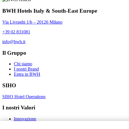
BWH Hotels Italy & South-East Europe
Via Livraghi 1/b – 20126 Milano
+39 02 831081
info@bwh.it
Il Gruppo
Chi siamo
I nostri Brand
Entra in BWH
SIHO
SIHO Hotel Operations
I nostri Valori
Innovazione
Social Responsibility